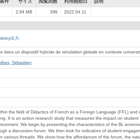
条件
サイズ
閲覧回数
利用開始日
説明
2.84 MB
398
2022.04.11
deley出力
e dans un dispositif hybride de simulation globale en contexte universit
lbes, Sébastien
m
within the field of Didactics of French as a Foreign Language (FFL) and 
g. It is an action research study that measures the impact on student
vironment. We begin by presenting the characteristics of the BL enviro
ough a discussion forum. We then look for indicators of student engagem
 in various threads. We show how the affordances of the forum, the natur