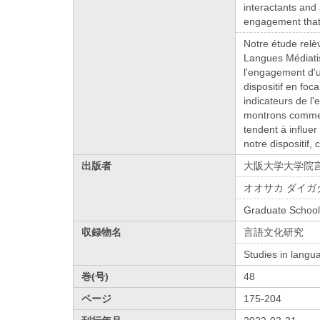
interactants and 
engagement that 
Notre étude relè
Langues Médiatisé
l'engagement d'u
dispositif en fo
indicateurs de l'
montrons comment
tendent à influe
notre dispositif,
出版者
大阪大学大学院
オオサカ ダイガ
Graduate School
収録物名
言語文化研究
Studies in langu
巻(号)
48
ページ
175-204