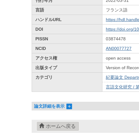
刊行年月
2022-03-31
言語
フランス語
ハンドルURL
https://hdl.hand
DOI
https://doi.org/
PISSN
03874478
NCID
AN00077727
アクセス権
open access
出版タイプ
Version of Recor
カテゴリ
紀要論文 Departmen
言語文化研究 / 第
論文詳細を表示
ホームへ戻る