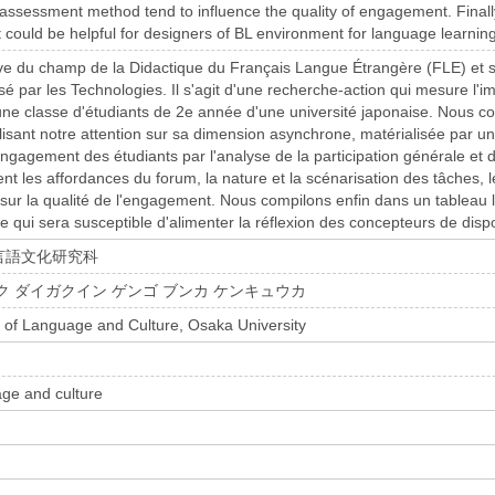
assessment method tend to influence the quality of engagement. Finally,
could be helpful for designers of BL environment for language learning
ve du champ de la Didactique du Français Langue Étrangère (FLE) et s
 par les Technologies. Il s'agit d'une recherche-action qui mesure l'im
ne classe d'étudiants de 2e année d'une université japonaise. Nous c
calisant notre attention sur sa dimension asynchrone, matérialisée par
engagement des étudiants par l'analyse de la participation générale et d
 les affordances du forum, la nature et la scénarisation des tâches, l
r sur la qualité de l'engagement. Nous compilons enfin dans un tablea
 ce qui sera susceptible d'alimenter la réflexion des concepteurs de dispo
言語文化研究科
ク ダイガクイン ゲンゴ ブンカ ケンキュウカ
 of Language and Culture, Osaka University
age and culture