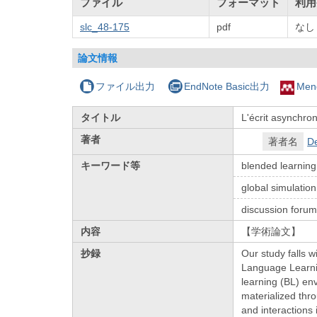
ファイル
フォーマット
利用
slc_48-175
pdf
なし
論文情報
ファイル出力
EndNote Basic出力
Men
タイトル
L'écrit asynchron
著者
著者名
De
キーワード等
blended learning
global simulation
discussion foru
内容
【学術論文】
抄録
Our study falls 
Language Learnin
learning (BL) en
materialized thr
and interactions