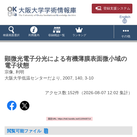
登録支援システム
English
検索画面選択
利用案内
収録雑誌一覧
ランキング
その他
顕微光電子分光による有機薄膜表面微小域の
電子状態
宗像, 利明
大阪大学低温センターだより, 2007, 140, 3-10
アクセス数:
152
件
（
2026-08-07
12:02 集計
）
固定URL: https://hdl.handle.net/11094/8714
閲覧可能ファイル