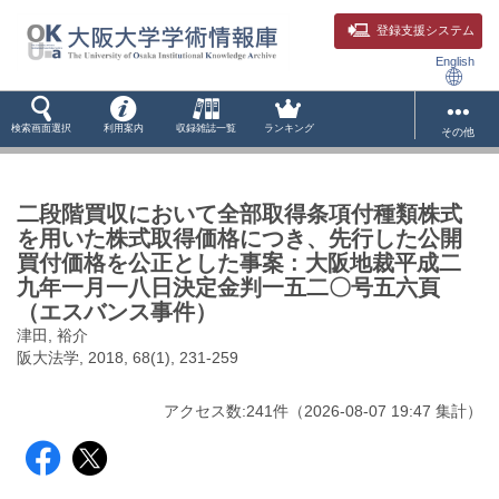
登録支援システム
English
検索画面選択
利用案内
収録雑誌一覧
ランキング
その他
二段階買収において全部取得条項付種類株式
を用いた株式取得価格につき、先行した公開
買付価格を公正とした事案 : 大阪地裁平成二
九年一月一八日決定金判一五二〇号五六頁
（エスバンス事件）
津田, 裕介
阪大法学, 2018, 68(1), 231-259
アクセス数:
241
件
（
2026-08-07
19:47 集計
）