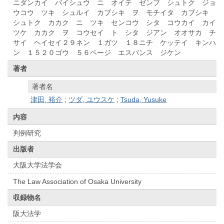
ニダンカイ バイシュウ ニ オイテ ゼンブ シュトク ジョ
ウコウ ツキ シュルイ カブシキ ヲ モチイタ カブシキ
シュトク カカク ニ ツキ センコウ シタ コウカイ カイ
ツケ カカク ヲ コウセイ ト シタ ジアン オオサカ チ
サイ ヘイセイ２９ネン １ガツ １８ニチ ケッテイ キンハ
ン １５２０ゴウ ５６ページ エスバンス ジケン
著者
著者名
津田, 裕介
;
ツダ, ユウスケ
;
Tsuda, Yusuke
内容
判例研究
出版者
大阪大学法学会
The Law Association of Osaka University
収録物名
阪大法学