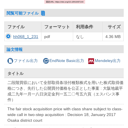
固定URL: https://doi.org/10.18910/87144
閲覧可能ファイル
ファイル
フォーマット
利用条件
サイズ
hh068_1_231
pdf
なし
4.36 MB
論文情報
ファイル出力
EndNote Basic出力
Mendeley出力
タイトル
二段階買収において全部取得条項付種類株式を用いた株式取得価
格につき、先行した公開買付価格を公正とした事案 : 大阪地裁平
成二九年一月一八日決定金判一五二〇号五六頁（エスバンス事
件）
The fair stock acquisition price with class share subject to class-
wide call in two-step acquisition : Decision 18, January 2017
Osaka district court