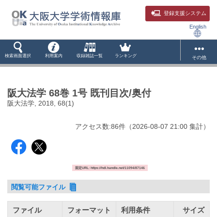
登録支援システム
English
検索画面選択
利用案内
収録雑誌一覧
ランキング
その他
阪大法学 68巻 1号 既刊目次/奥付
阪大法学, 2018, 68(1)
アクセス数:
86
件
（
2026-08-07
21:00 集計
）
固定URL: https://hdl.handle.net/11094/87146
閲覧可能ファイル
ファイル
フォーマット
利用条件
サイズ