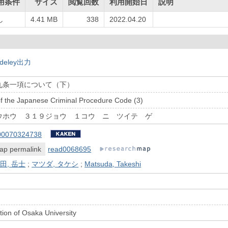
用条件
サイズ
閲覧回数
利用開始日
説明
し
4.41 MB
338
2022.04.20
deley出力
九条一項について（下）
of the Japanese Criminal Procedure Code (3)
ウホウ ３１９ジョウ １コウ ニ ツイテ ゲ
00070324738
ap permalink
read0068695
田, 岳士
;
マツダ, タケシ
;
Matsuda, Takeshi
ion of Osaka University