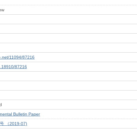
ew
le.net/11094/87216
10.18910/87216
d
tal Bulletin Paper
号 （2019-07)