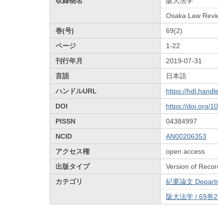
収録物名
阪大法学
Osaka Law Revi
巻(号)
69(2)
ページ
1-22
刊行年月
2019-07-31
言語
日本語
ハンドルURL
https://hdl.hand
DOI
https://doi.org/
PISSN
04384997
NCID
AN00206353
アクセス権
open access
出版タイプ
Version of Recor
カテゴリ
紀要論文 Departmen
阪大法学 / 69巻2