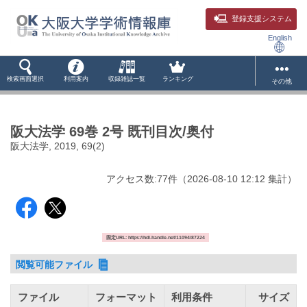
登録支援システム
English
検索画面選択
利用案内
収録雑誌一覧
ランキング
その他
阪大法学 69巻 2号 既刊目次/奥付
阪大法学, 2019, 69(2)
アクセス数:
77
件
（
2026-08-10
12:12 集計
）
固定URL: https://hdl.handle.net/11094/87224
閲覧可能ファイル
ファイル
フォーマット
利用条件
サイズ