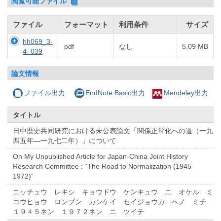
閲覧可能ファイル
ファイル
フォーマット
利用条件
サイズ
hh069_3-
pdf
なし
5.09 MB
4_039
論文情報
ファイル出力
EndNote Basic出力
Mendeley出力
タイトル
日中歴史共同研究における未公表論文「関係正常化への道（一九
四五年―一九七二年）」について
On My Unpublished Article for Japan-China Joint History
Research Committee : “The Road to Normalization (1945-
1972)”
ニッチュウ レキシ キョウドウ ケンキュウ ニ オケル ミ
コウヒョウ ロンブン カンケイ セイジョウカ ヘノ ミチ
１９４５ネン １９７２ネン ニ ツイテ