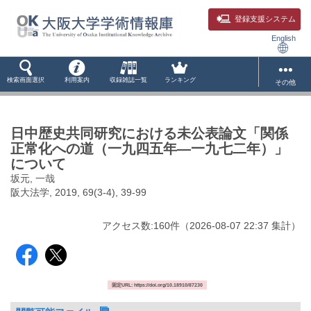
登録支援システム
English
検索画面選択
利用案内
収録雑誌一覧
ランキング
その他
日中歴史共同研究における未公表論文「関係
正常化への道（一九四五年―一九七二年）」
について
坂元, 一哉
阪大法学, 2019, 69(3-4), 39-99
アクセス数:
160
件
（
2026-08-07
22:37 集計
）
固定URL: https://doi.org/10.18910/87230