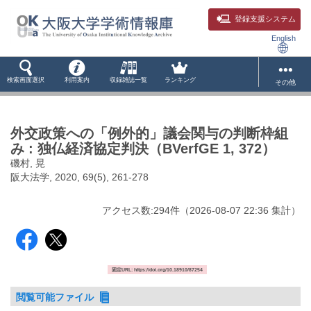
登録支援システム
English
検索画面選択
利用案内
収録雑誌一覧
ランキング
その他
外交政策への「例外的」議会関与の判断枠組
み : 独仏経済協定判決（BVerfGE 1, 372）
磯村, 晃
阪大法学, 2020, 69(5), 261-278
アクセス数:
294
件
（
2026-08-07
22:36 集計
）
固定URL: https://doi.org/10.18910/87254
閲覧可能ファイル