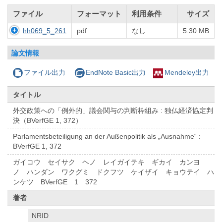
ファイル
フォーマット
利用条件
サイズ
hh069_5_261
pdf
なし
5.30 MB
論文情報
ファイル出力
EndNote Basic出力
Mendeley出力
タイトル
外交政策への「例外的」議会関与の判断枠組み : 独仏経済協定判
決（BVerfGE 1, 372）
Parlamentsbeteiligung an der Außenpolitik als „Ausnahme“ :
BVerfGE 1, 372
ガイコウ セイサク ヘノ レイガイテキ ギカイ カンヨ
ノ ハンダン ワクグミ ドクフツ ケイザイ キョウテイ ハ
ンケツ BVerfGE 1 372
著者
NRID