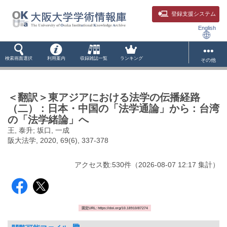
登録支援システム
English
検索画面選択
利用案内
収録雑誌一覧
ランキング
その他
＜翻訳＞東アジアにおける法学の伝播経路
（二） : 日本・中国の「法学通論」から : 台湾
の「法学緒論」へ
王, 泰升; 坂口, 一成
阪大法学, 2020, 69(6), 337-378
アクセス数:
530
件
（
2026-08-07
12:17 集計
）
固定URL: https://doi.org/10.18910/87274