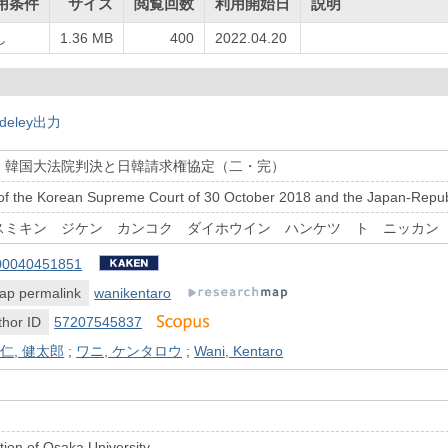
用条件
サイズ
閲覧回数
利用開始日
説明
し
1.36 MB
400
2022.04.20
deley出力
・韓国大法院判決と日韓請求権協定（二・完）
f the Korean Supreme Court of 30 October 2018 and the Japan-Republ
スミキン ジケン カンコク ダイホウイン ハンケツ ト ニッカン
00040451851
ap permalink
wanikentaro
hor ID
57207545837
仁, 健太郎
;
ワニ, ケンタロウ
;
Wani, Kentaro
ion of Osaka University