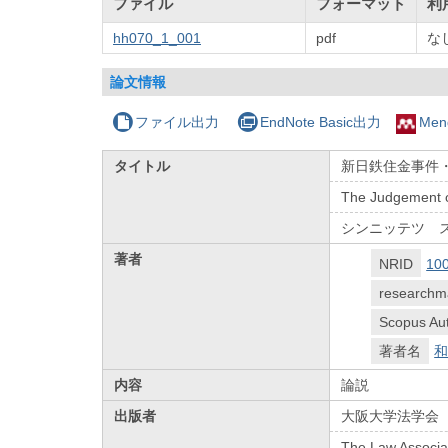
ファイル
フォーマット
利
hh070_1_001
pdf
な
論文情報
ファイル出力
EndNote Basic出力
Men
タイトル
新日鉄住金事件
The Judgement o
シンニッテツ 
著者
NRID
10
researchm
Scopus Aut
著者名
和
内容
論説
出版者
大阪大学法学会
The Law Associat