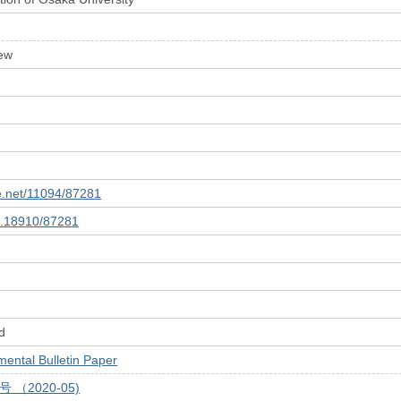
ew
le.net/11094/87281
10.18910/87281
d
tal Bulletin Paper
号 （2020-05)