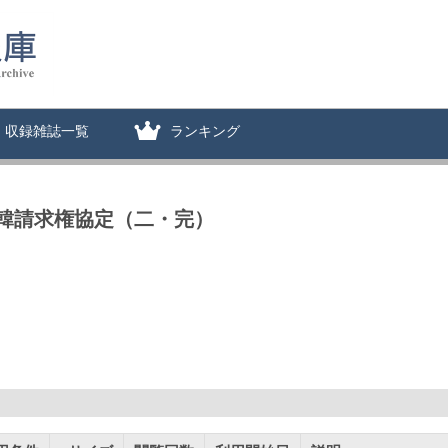
収録雑誌一覧
ランキング
韓請求権協定（二・完）