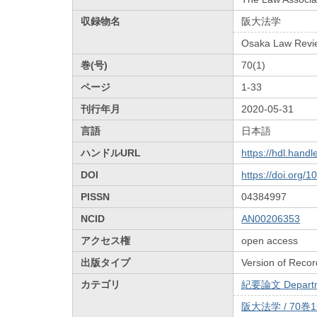
収録物名
阪大法学
Osaka Law Revi
巻(号)
70(1)
ページ
1-33
刊行年月
2020-05-31
言語
日本語
ハンドルURL
https://hdl.hand
DOI
https://doi.org/
PISSN
04384997
NCID
AN00206353
アクセス権
open access
出版タイプ
Version of Recor
カテゴリ
紀要論文 Departmen
阪大法学 / 70巻1