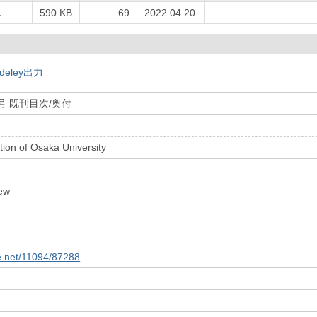
し
590 KB
69
2022.04.20
deley出力
1号 既刊目次/奥付
ion of Osaka University
ew
le.net/11094/87288