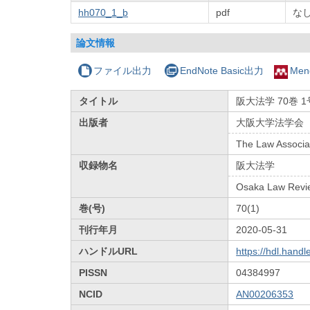
hh070_1_b
pdf
な
論文情報
ファイル出力
EndNote Basic出力
Men
タイトル
阪大法学 70巻 
出版者
大阪大学法学会
The Law Associat
収録物名
阪大法学
Osaka Law Revi
巻(号)
70(1)
刊行年月
2020-05-31
ハンドルURL
https://hdl.hand
PISSN
04384997
NCID
AN00206353