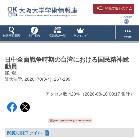
登録支援システム
English
検索画面選択
利用案内
収録雑誌一覧
ランキング
その他
日中全面戦争時期の台湾における国民精神総
動員
鄒, 燦
阪大法学, 2020, 70(3-4), 267-299
アクセス数:
420
件
（
2026-08-10
00:17 集計
）
固定URL: https://doi.org/10.18910/87309
閲覧可能ファイル