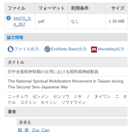
ファイル
フォーマット
利用条件
サイズ
hh070_3-
pdf
なし
1.35 MB
4_267
論文情報
ファイル出力
EndNote Basic出力
Mendeley出力
タイトル
日中全面戦争時期の台湾における国民精神総動員
The National Spiritual Mobilization Movement in Taiwan during
The Second Sino-Japanese War
ニッチュウ ゼンメン センソウ ジキ ノ タイワン ニ オ
ケル コクミン セイシン ソウドウイン
著者
著者名
鄒, 燦
;
Zou, Can