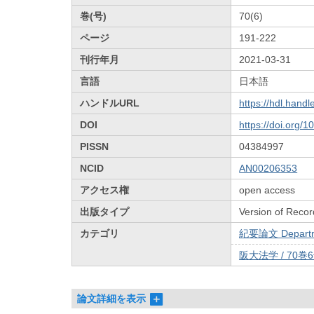
巻(号)
70(6)
ページ
191-222
刊行年月
2021-03-31
言語
日本語
ハンドルURL
https://hdl.hand
DOI
https://doi.org/
PISSN
04384997
NCID
AN00206353
アクセス権
open access
出版タイプ
Version of Recor
カテゴリ
紀要論文 Departmen
阪大法学 / 70巻6
論文詳細を表示