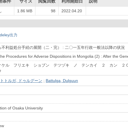
用条件
サイズ
閲覧回数
利用開始日
説明
し
1.86 MB
98
2022.04.20
deley出力
不利益処分手続の展開（二・完） : 二〇一五年行政一般法以降の状況
he Procedures for Adverse Dispositions in Mongolia (2) : After the Gen
オケル フリエキ ショブン テツヅキ ノ テンカイ ２ カン 
ウ
トトルガ, ドゥルグーン
;
Battulga, Dulguun
ion of Osaka University
ew