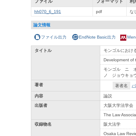
ファイル
フォーマット
利
hh070_6_191
pdf
な
論文情報
ファイル出力
EndNote Basic出力
Men
タイトル
モンゴルにおける
Development of t
モンゴル ニ 
ノ ジョウキョ
著者
著者名
バ
内容
論説
出版者
大阪大学法学会
The Law Associat
収録物名
阪大法学
Osaka Law Revi