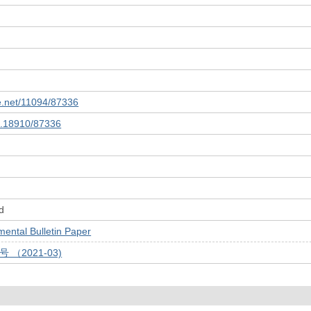
le.net/11094/87336
10.18910/87336
d
tal Bulletin Paper
号 （2021-03)