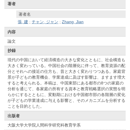
著者
著者名
張, 建
;
チャン, ジャン
;
Zhang, Jian
内容
論文
抄録
現代の中国において経済構造の大きな変化とともに、社会構造も
大きく変わっている。中国社会の階層化に伴って、教育資源の配
分とそれへの接近の仕方も、昔と大きく変わりつつある。家庭背
景が子どもの教育機会、学業達成に及ぼす影響は、ますます増大
すると考えられる。本稿は、中国東部にある都市の8つの家庭の
分析を通じて、各家庭の所有する資本と教育戦略選択の実態を明
らかにするとともに、変動期における中国都市部の各階層の変化
が子どもの学業達成に与える影響と、そのメカニズムを分析する
ことを目的とした。
出版者
大阪大学大学院人間科学研究科教育学系