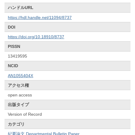
ハンドルURL
https://hdl.handle.net/11094/8737
DOI
https://doi.org/10.18910/8737
PISSN
13419595
NCID
AN1055404X
アクセス権
open access
出版タイプ
Version of Record
カテゴリ
紀要論文 Departmental Bulletin Paper