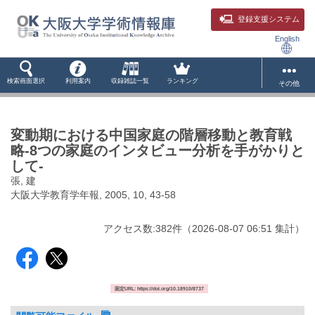
登録支援システム
English
検索画面選択
利用案内
収録雑誌一覧
ランキング
その他
変動期における中国家庭の階層移動と教育戦
略-8つの家庭のインタビュー分析を手がかりと
して-
張, 建
大阪大学教育学年報, 2005, 10, 43-58
アクセス数:
382
件
（
2026-08-07
06:51 集計
）
固定URL: https://doi.org/10.18910/8737