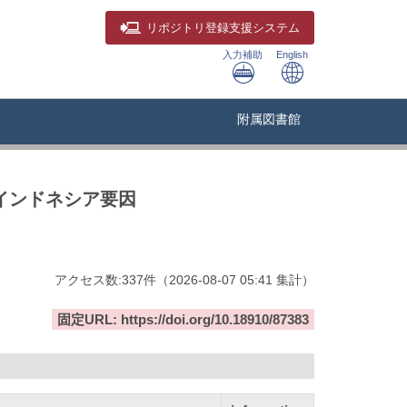
リポジトリ
登録支援システム
入力補助
English
附属図書館
るインドネシア要因
アクセス数:
337
件
（
2026-08-07
05:41 集計
）
固定URL: https://doi.org/10.18910/87383