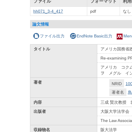
ファイル
フォーマット
利用
hh071_3-4_417
pdf
なし
論文情報
ファイル出力
EndNote Basic出力
Men
タイトル
アメリカ国務省政
Re-examining PP
アメリカ コク
ヲ メグル イ
著者
NRID
10
著者名
鳥
内容
三成 賢次教授 
出版者
大阪大学法学会
The Law Associat
収録物名
阪大法学