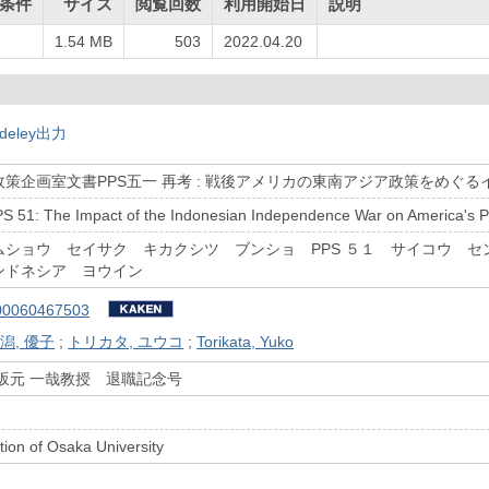
条件
サイズ
閲覧回数
利用開始日
説明
1.54 MB
503
2022.04.20
deley出力
策企画室文書PPS五一 再考 : 戦後アメリカの東南アジア政策をめぐ
S 51: The Impact of the Indonesian Independence War on America's Po
ムショウ セイサク キカクシツ ブンショ PPS ５１ サイコウ 
ンドネシア ヨウイン
00060467503
潟, 優子
;
トリカタ, ユウコ
;
Torikata, Yuko
坂元 一哉教授 退職記念号
ion of Osaka University