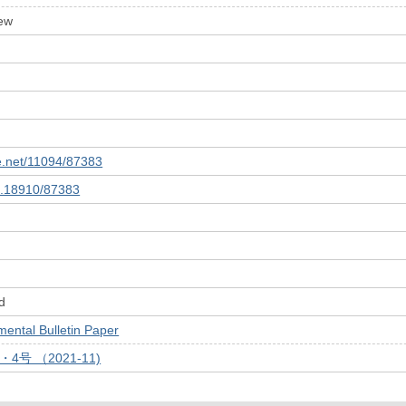
ew
le.net/11094/87383
10.18910/87383
d
tal Bulletin Paper
・4号 （2021-11)