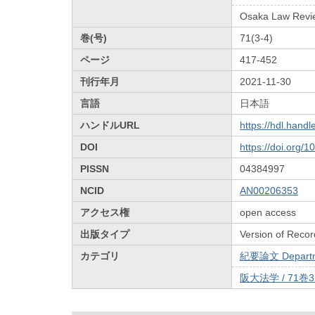
Osaka Law Revi
巻(号)
71(3-4)
ページ
417-452
刊行年月
2021-11-30
言語
日本語
ハンドルURL
https://hdl.hand
DOI
https://doi.org/
PISSN
04384997
NCID
AN00206353
アクセス権
open access
出版タイプ
Version of Recor
カテゴリ
紀要論文 Departmen
阪大法学 / 71巻3