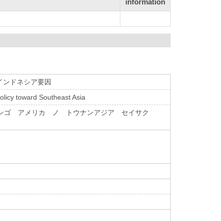
information
るインドネシア要因
licy toward Southeast Asia
センゴ アメリカ ノ トウナンアジア セイサク