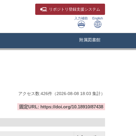
リポジトリ
登録支援システム
入力補助
English
附属図書館
アクセス数:
426
件
（
2026-08-08
18:03 集計
）
固定URL: https://doi.org/10.18910/87438