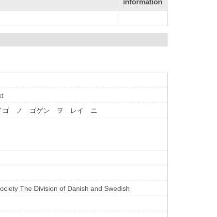
information
kt
イゴ ノ ゴゲン ヲ レイ ニ
ociety The Division of Danish and Swedish