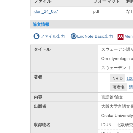
ファイル
フォーマット
利
idun_24_057
pdf
な
論文情報
ファイル出力
EndNote Basic出力
Men
タイトル
スウェーデン語から
Om etymologin av
スウェーデンゴ
著者
NRID
10
著者名
清
内容
言語篇/論文
出版者
大阪大学言語文
Osaka Universit
収録物名
IDUN －北欧研