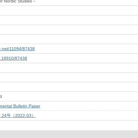
f Nordic Studies－
le.net/11094/87438
10.18910/87438
d
tal Bulletin Paper
/ 24号（2022-03）