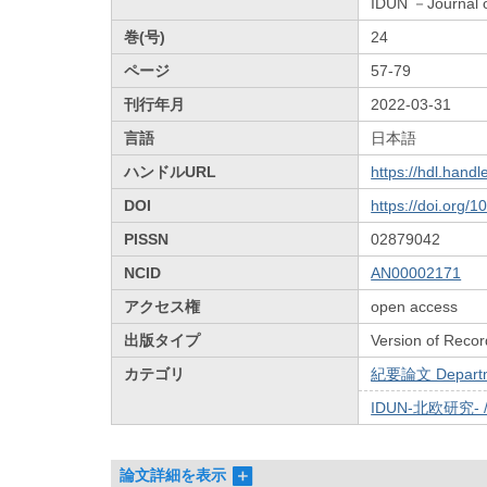
IDUN －Journal o
巻(号)
24
ページ
57-79
刊行年月
2022-03-31
言語
日本語
ハンドルURL
https://hdl.hand
DOI
https://doi.org/
PISSN
02879042
NCID
AN00002171
アクセス権
open access
出版タイプ
Version of Recor
カテゴリ
紀要論文 Departmen
IDUN-北欧研究- 
論文詳細を表示