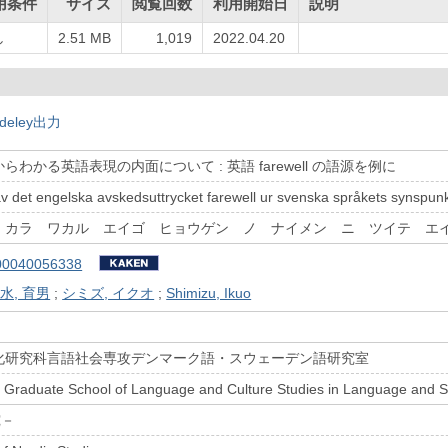
用条件
サイズ
閲覧回数
利用開始日
説明
し
2.51 MB
1,019
2022.04.20
deley出力
わかる英語表現の内面について : 英語 farewell の語源を例に
 det engelska avskedsuttrycket farewell ur svenska språkets synspun
 カラ ワカル エイゴ ヒョウゲン ノ ナイメン ニ ツイテ エ
00040056338
水, 育男
;
シミズ, イクオ
;
Shimizu, Ikuo
化研究科言語社会専攻デンマーク語・スウェーデン語研究室
y Graduate School of Language and Culture Studies in Language and S
究－