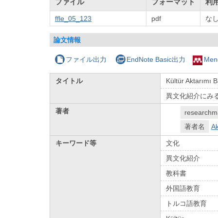
ファイル
フォーマット
利
ffle_05_123
pdf
な
論文情報
ファイル出力
EndNote Basic出力
Men
タイトル
Kültür Aktarımı B
異文化紹介にみるトル
著者
researchm
著者名
A
キーワード等
文化
異文化紹介
教科書
外国語教育
トルコ語教育