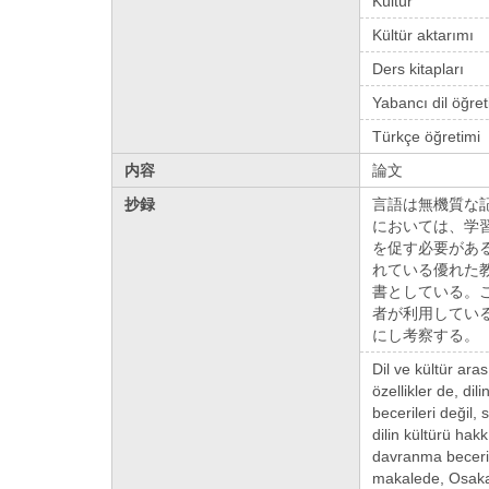
Kültür
Kültür aktarımı
Ders kitapları
Yabancı dil öğret
Türkçe öğretimi
内容
論文
抄録
言語は無機質な
においては、学
を促す必要があ
れている優れた教科
書としている。
者が利用してい
にし考察する。
Dil ve kültür ara
özellikler de, di
becerileri değil,
dilin kültürü hak
davranma becerisi
makalede, Osaka Ü