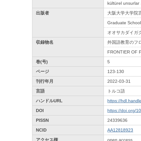
kültürel unsurlar
出版者
大阪大学大学院
Graduate School
オオサカダイガ
収録物名
外国語教育のフ
FRONTIER OF 
巻(号)
5
ページ
123-130
刊行年月
2022-03-31
言語
トルコ語
ハンドルURL
https://hdl.hand
DOI
https://doi.org/
PISSN
24339636
NCID
AA12818923
アクセス権
open access