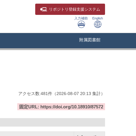
リポジトリ
登録支援システム
入力補助
English
附属図書館
アクセス数:
481
件
（
2026-08-07
20:13 集計
）
固定URL: https://doi.org/10.18910/87572