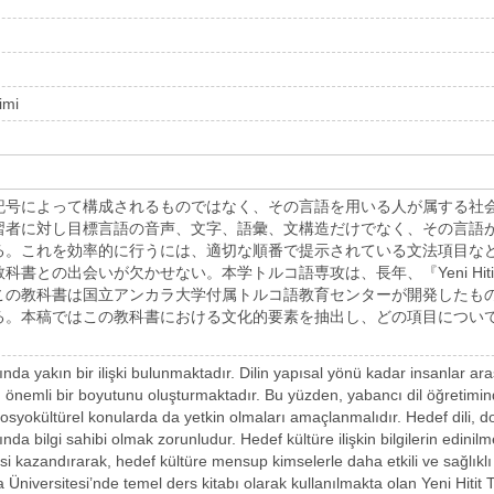
imi
記号によって構成されるものではなく、その言語を用いる人が属する社
習者に対し目標言語の音声、文字、語彙、文構造だけでなく、その言語
る。これを効率的に行うには、適切な順番で提示されている文法項目な
書との出会いが欠かせない。本学トルコ語専攻は、長年、『Yeni Hitit 1』
この教科書は国立アンカラ大学付属トルコ語教育センターが開発したも
る。本稿ではこの教科書における文化的要素を抽出し、どの項目につい
sında yakın bir ilişki bulunmaktadır. Dilin yapısal yönü kadar insanlar ara
lin önemli bir boyutunu oluşturmaktadır. Bu yüzden, yabancı dil öğretimin
 sosyokültürel konularda da yetkin olmaları amaçlanmalıdır. Hedef dili, d
kında bilgi sahibi olmak zorunludur. Hedef kültüre ilişkin bilgilerin edin
 kazandırarak, hedef kültüre mensup kimselerle daha etkili ve sağlıklı 
niversitesi’nde temel ders kitabı olarak kullanılmakta olan Yeni Hitit Tür