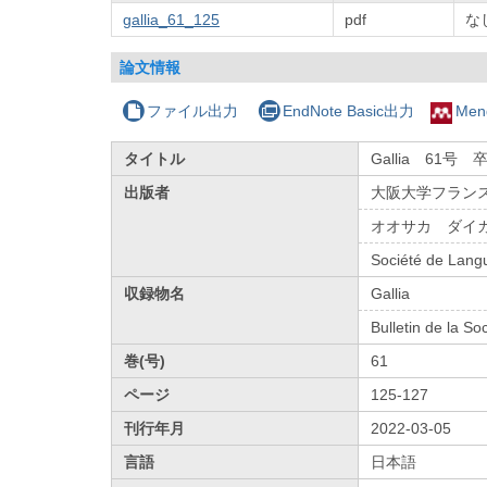
gallia_61_125
pdf
な
論文情報
ファイル出力
EndNote Basic出力
Men
タイトル
Gallia 61号
出版者
大阪大学フラン
オオサカ ダイ
Société de Langu
収録物名
Gallia
Bulletin de la So
巻(号)
61
ページ
125-127
刊行年月
2022-03-05
言語
日本語