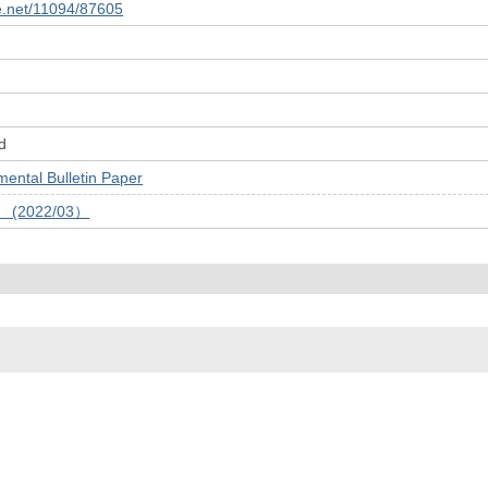
le.net/11094/87605
d
tal Bulletin Paper
号 (2022/03）
© 2022- The University of Osaka Libraries