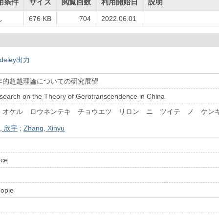
用条件
サイズ
閲覧回数
利用開始日
説明
し
676 KB
704
2022.06.01
deley出力
年的超越理論についての研究展望
esearch on the Theory of Gerotranscendence in China
 オケル ロウネンテキ チョウエツ リロン ニ ツイテ ノ ケン
, 欣宇
;
Zhang, Xinyu
nce
eople