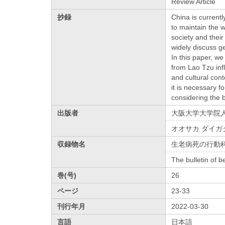
Review Article
抄録
China is current
to maintain the 
society and thei
widely discuss 
In this paper, w
from Lao Tzu infl
and cultural con
it is necessary 
considering the b
出版者
大阪大学大学院
オオサカ ダイガ
収録物名
生老病死の行動
The bulletin of b
巻(号)
26
ページ
23-33
刊行年月
2022-03-30
言語
日本語