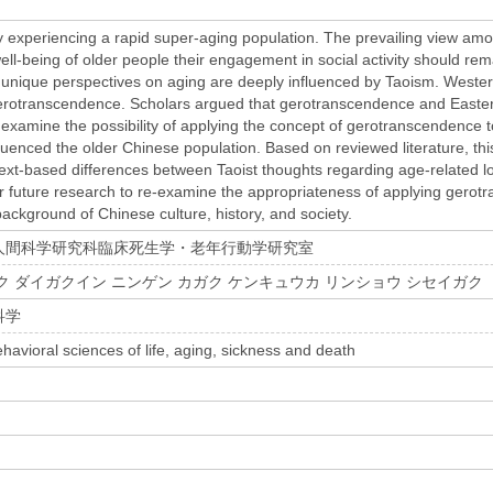
ly experiencing a rapid super-aging population. The prevailing view amo
well-being of older people their engagement in social activity should r
r unique perspectives on aging are deeply influenced by Taoism. Western
gerotranscendence. Scholars argued that gerotranscendence and Easte
e examine the possibility of applying the concept of gerotranscendence t
uenced the older Chinese population. Based on reviewed literature, this
text-based differences between Taoist thoughts regarding age-related 
for future research to re-examine the appropriateness of applying gero
ackground of Chinese culture, history, and society.
人間科学研究科臨床死生学・老年行動学研究室
ク ダイガクイン ニンゲン カガク ケンキュウカ リンショウ シセイ
科学
ehavioral sciences of life, aging, sickness and death