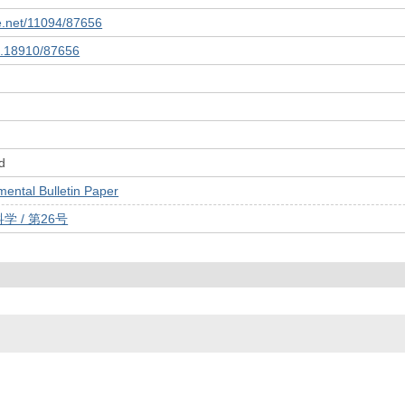
le.net/11094/87656
10.18910/87656
d
tal Bulletin Paper
 / 第26号