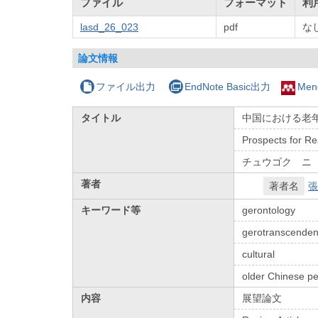
ファイル
フォーマット
利
lasd_26_023
pdf
な
論文情報
ファイル出力
EndNote Basic出力
Men
タイトル
中国における老
Prospects for R
チュウゴク ニ
著者
著者名
張
キーワード等
gerontology
gerotranscende
cultural
older Chinese p
内容
展望論文