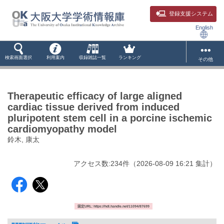
登録支援システム
English
検索画面選択
利用案内
収録雑誌一覧
ランキング
その他
Therapeutic efficacy of large aligned
cardiac tissue derived from induced
pluripotent stem cell in a porcine ischemic
cardiomyopathy model
鈴木, 康太
アクセス数:
234
件
（
2026-08-09
16:21 集計
）
固定URL: https://hdl.handle.net/11094/87699