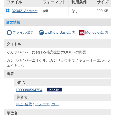
ファイル
フォーマット
利用条件
サイズ
32342_Abstract
pdf
なし
200 KB
論文情報
ファイル出力
EndNote Basic出力
Mendeley出力
タイトル
がんサバイバーにおける補完療法のQOLへの影響
ガンサバイバーニオケルホカンリョウホウノキューオーエルヘノ
エイキョウ
著者
NRID
1000080594754
著者名
井上, 佳代
;
イノウエ, カヨ
学位名