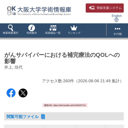
登録支援システム
English
検索画面選択
利用案内
収録雑誌一覧
ランキング
その他
がんサバイバーにおける補完療法のQOLへの
影響
井上, 佳代
アクセス数:
260
件
（
2026-08-06
21:49 集計
）
固定URL: https://hdl.handle.net/11094/87714
閲覧可能ファイル