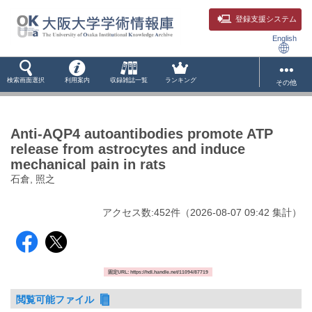
登録支援システム
English
検索画面選択
利用案内
収録雑誌一覧
ランキング
その他
Anti-AQP4 autoantibodies promote ATP
release from astrocytes and induce
mechanical pain in rats
石倉, 照之
アクセス数:
452
件
（
2026-08-07
09:42 集計
）
固定URL: https://hdl.handle.net/11094/87719
閲覧可能ファイル