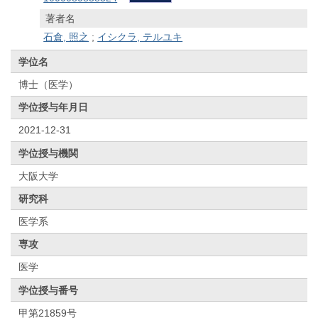
著者名
石倉, 照之
;
イシクラ, テルユキ
学位名
博士（医学）
学位授与年月日
2021-12-31
学位授与機関
大阪大学
研究科
医学系
専攻
医学
学位授与番号
甲第21859号