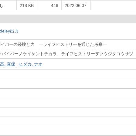
し
218 KB
448
2022.06.07
deley出力
サバイバーの経験と力 ―ライフヒストリーを通じた考察―
サバイバーノケイケントチカラ―ライフヒストリーヲツウジタコウサツ
髙, 直保
;
ヒダカ, ナオ
）