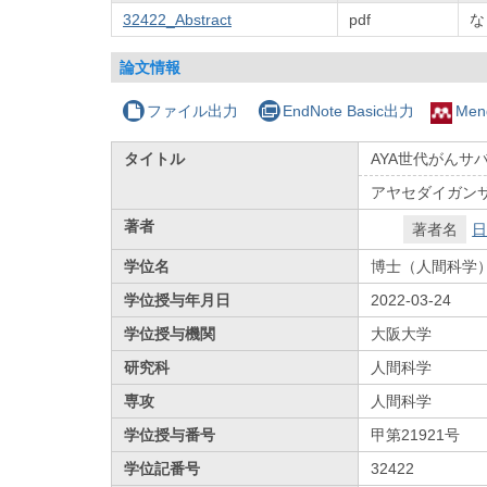
32422_Abstract
pdf
な
論文情報
ファイル出力
EndNote Basic出力
Men
タイトル
AYA世代がん
アヤセダイガン
著者
著者名
日
学位名
博士（人間科学
学位授与年月日
2022-03-24
学位授与機関
大阪大学
研究科
人間科学
専攻
人間科学
学位授与番号
甲第21921号
学位記番号
32422