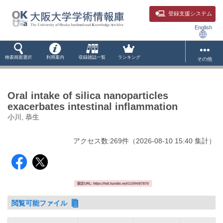
登録支援システム
English
検索画面選択
利用案内
収録雑誌一覧
ランキング
その他
Oral intake of silica nanoparticles
exacerbates intestinal inflammation
小川, 恭生
アクセス数:
269
件
（
2026-08-10
15:40 集計
）
固定URL: https://hdl.handle.net/11094/87870
閲覧可能ファイル