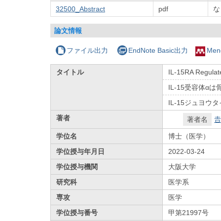
32500_Abstract
pdf
な
論文情報
ファイル出力
EndNote Basic出力
Men
タイトル
IL-15RA Regulate
IL-15受容体α
IL-15ジュヨ
著者
著者名

学位名
博士（医学）
学位授与年月日
2022-03-24
学位授与機関
大阪大学
研究科
医学系
専攻
医学
学位授与番号
甲第21997号