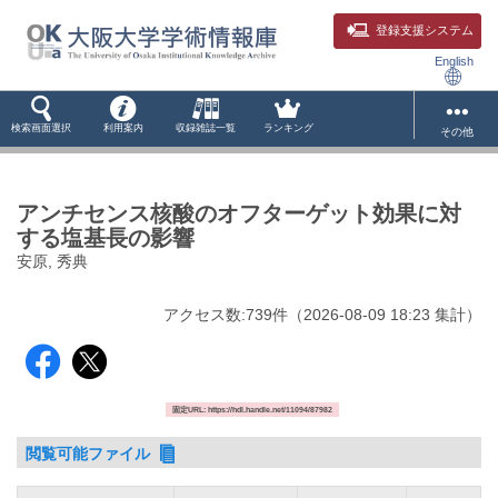
登録支援システム
English
検索画面選択
利用案内
収録雑誌一覧
ランキング
その他
アンチセンス核酸のオフターゲット効果に対
する塩基長の影響
安原, 秀典
アクセス数:
739
件
（
2026-08-09
18:23 集計
）
固定URL: https://hdl.handle.net/11094/87982
閲覧可能ファイル