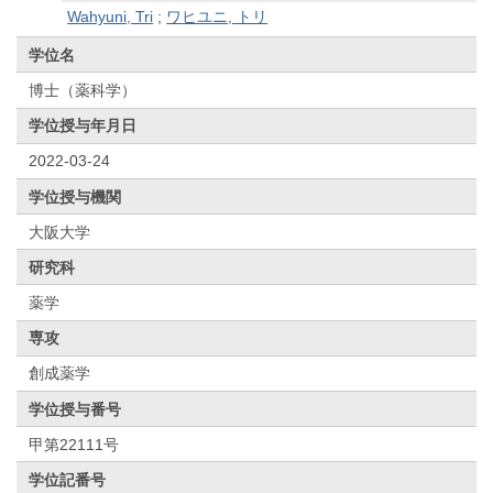
Wahyuni, Tri
;
ワヒユニ, トリ
学位名
博士（薬科学）
学位授与年月日
2022-03-24
学位授与機関
大阪大学
研究科
薬学
専攻
創成薬学
学位授与番号
甲第22111号
学位記番号