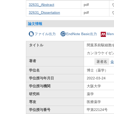
32631_Abstract
pdf
32631_Dissertation
pdf
論文情報
ファイル出力
EndNote Basic出力
Men
タイトル
間葉系前駆細胞
カンヨウケイゼ
著者
著者名
金
学位名
博士（薬学）
学位授与年月日
2022-03-24
学位授与機関
大阪大学
研究科
薬学
専攻
医療薬学
学位授与番号
甲第22124号