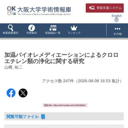
登録支援システム
English
検索画面選択
利用案内
収録雑誌一覧
ランキング
その他
加温バイオレメディエーションによるクロロ
エチレン類の浄化に関する研究
山﨑, 祐二
アクセス数:
247
件
（
2026-08-08
16:53 集計
）
固定URL: https://hdl.handle.net/11094/88064
閲覧可能ファイル