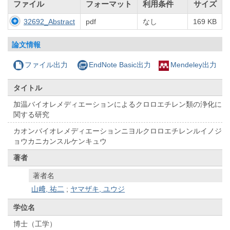
ファイル
フォーマット
利用条件
サイズ
32692_Abstract
pdf
なし
169 KB
論文情報
ファイル出力
EndNote Basic出力
Mendeley出力
タイトル
加温バイオレメディエーションによるクロロエチレン類の浄化に
関する研究
カオンバイオレメディエーションニヨルクロロエチレンルイノジ
ョウカニカンスルケンキュウ
著者
著者名
山﨑, 祐二
;
ヤマザキ, ユウジ
学位名
博士（工学）