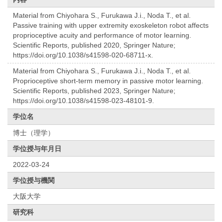
Material from Chiyohara S., Furukawa J.i., Noda T., et al.
Passive training with upper extremity exoskeleton robot affects
proprioceptive acuity and performance of motor learning.
Scientific Reports, published 2020, Springer Nature;
https://doi.org/10.1038/s41598-020-68711-x.
Material from Chiyohara S., Furukawa J.i., Noda T., et al.
Proprioceptive short-term memory in passive motor learning.
Scientific Reports, published 2023, Springer Nature;
https://doi.org/10.1038/s41598-023-48101-9.
学位名
博士（理学）
学位授与年月日
2022-03-24
学位授与機関
大阪大学
研究科