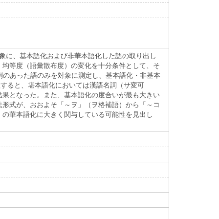
対象に、基本語化および非華本語化した語の取り出し
、均等度（語彙散布度）の変化を十分条件として、そ
使用例のあった語のみを対象に測定し、基本語化・非基本
理すると、堪本語化においては漢語名詞（サ変可
結果となった。また、基本語化の度合いが最も大きい
法形式が、おおよそ「～ヲ」（ヲ格補語）から「～コ
」の華本語化に大きく関与している可能性を見出し