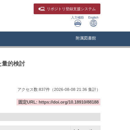
リポジトリ
登録支援システム
入力補助
English
附属図書館
た量的検討
アクセス数:
837
件
（
2026-08-08
21:36 集計
）
固定URL: https://doi.org/10.18910/88188