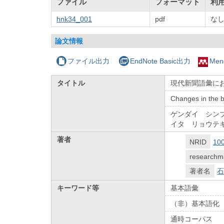
ファイル
フォーマット
利
hnk34_001
pdf
な
論文情報
ファイル出力
EndNote Basic出力
Men
タイトル
現代新聞語彙にお
Changes in the b
ゲンダイ シン
イタ リョウテ
著者
NRID
10
researchm
著者名
石
キーワード等
基本語彙
（非）基本語化
通時コーパス