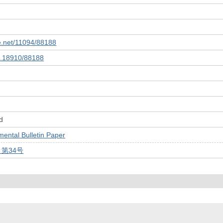
le.net/11094/88188
10.18910/88188
d
tal Bulletin Paper
 第34号