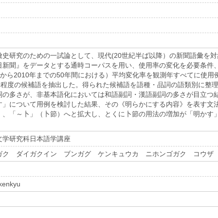
彙史研究のための一試論として、現代(20世紀半ば以降）の新聞語彙を
日新聞』をデータとする通時コーパスを用い、使用率の変化を必要条件
0年から2010年までの50年間における）平均変化率を観測年すべてに
0語程度の候補語を抽出した。得られた候補語を語種・品詞の語類別に整
詞の多さが、非基本語化においては和語副詞・漢語副詞の多さが目立つ
す」について用例を検討した結果、その《明らかにする内容》を表す文
）、「～卜」（卜節）へと拡大し、とくに卜節の用法の増加が「明かす
文学研究科日本語学講座
ガク ダイガクイン ブンガグ ケンキュウカ ニホンゴガク コウザ
kenkyu