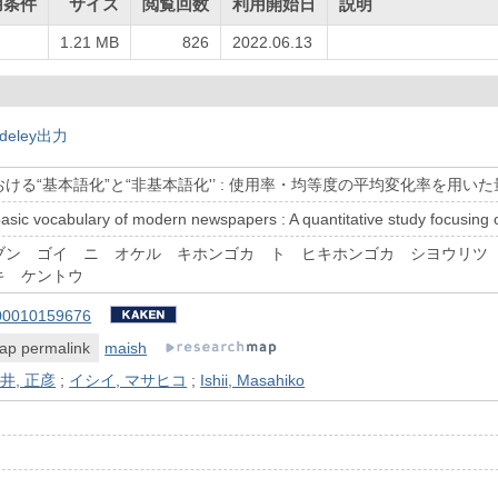
用条件
サイズ
閲覧回数
利用開始日
説明
し
1.21 MB
826
2022.06.13
deley出力
ける“基本語化”と“非基本語化'’ : 使用率・均等度の平均変化率を用い
asic vocabulary of modern newspapers : A quantitative study focusing o
ブン ゴイ ニ オケル キホンゴカ ト ヒキホンゴカ シヨウリツ
キ ケントウ
00010159676
ap permalink
maish
井, 正彦
;
イシイ, マサヒコ
;
Ishii, Masahiko