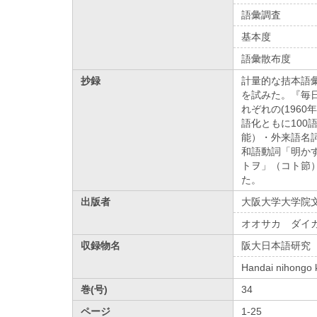
語彙調査
基本度
語彙散布度
抄録
計量的な拮本語
を試みた。『毎
れぞれの(196
語化ともに10
能）・外来語名
和語動詞「明か
トヲ」（コト節
た。
出版者
大阪大学大学院
オオサカ ダイ
収録物名
阪大日本語研究
Handai nihongo 
巻(号)
34
ページ
1-25