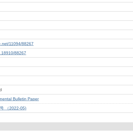
le.net/11094/88267
10.18910/88267
d
tal Bulletin Paper
号 （2022-05)