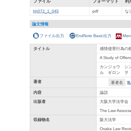
ファイル
フォーマット
利
hh072_1_045
pdf
な
論文情報
ファイル出力
EndNote Basic出力
Men
タイトル
感情侵害行為の処
A Study of Offens
カンジョウ シ
ル ギロン ヲ
著者
著者名
亀
内容
論説
出版者
大阪大学法学会
The Law Associat
収録物名
阪大法学
Osaka Law Revi