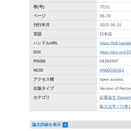
巻(号)
72(1)
ページ
45-70
刊行年月
2022-05-31
言語
日本語
ハンドルURL
https://hdl.hand
DOI
https://doi.org/
PISSN
04384997
NCID
AN00206353
アクセス権
open access
出版タイプ
Version of Recor
カテゴリ
紀要論文 Departmen
阪大法学 / 72巻1
論文詳細を表示