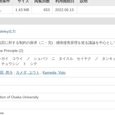
用条件
サイズ
閲覧回数
利用開始日
説明
し
1.43 MB
653
2022.06.13
deley出力
罰に対する制約の探求（二・完) : 感情侵害原理を巡る議論を中心とし
e Principle (2)
ンガイ コウイ ノ ショバツ ニ タイスル セイヤク ノ タンキ
 チュウシン ト シテ
田, 悠斗
;
カメダ, ユウト
;
Kameda, Yuto
ion of Osaka University
ew