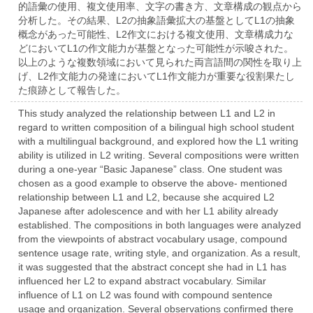
的語彙の使用、複文使用率、文字の書き方、文章構成の観点から
分析した。その結果、L2の抽象語彙拡大の基盤としてL1の抽象
概念があった可能性、L2作文における複文使用、文章構成力な
どにおいてL1の作文能力が基盤となった可能性が示唆された。
以上のような複数領域において見られた両言語間の関性を取り上
げ、L2作文能力の発達においてL1作文能力が重要な役割果たし
た痕跡として報告した。
This study analyzed the relationship between L1 and L2 in
regard to written composition of a bilingual high school student
with a multilingual background, and explored how the L1 writing
ability is utilized in L2 writing. Several compositions were written
during a one-year “Basic Japanese” class. One student was
chosen as a good example to observe the above- mentioned
relationship between L1 and L2, because she acquired L2
Japanese after adolescence and with her L1 ability already
established. The compositions in both languages were analyzed
from the viewpoints of abstract vocabulary usage, compound
sentence usage rate, writing style, and organization. As a result,
it was suggested that the abstract concept she had in L1 has
influenced her L2 to expand abstract vocabulary. Similar
influence of L1 on L2 was found with compound sentence
usage and organization. Several observations confirmed there