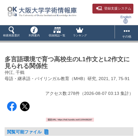
登録支援システム
English
検索画面選択
利用案内
収録雑誌一覧
ランキング
その他
多言語環境で育つ高校生のL1作文とL2作文に
見られる関係性
仲江, 千鶴
母語・継承語・バイリンガル教育（MHB）研究, 2021, 17, 75-91
アクセス数:
278
件
（
2026-08-07
03:13 集計
）
固定URL: https://hdl.handle.net/11094/88287
閲覧可能ファイル