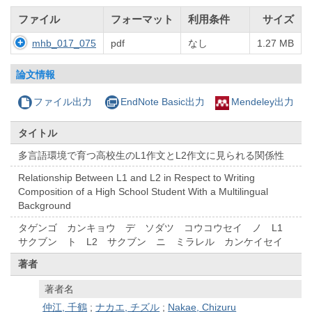
ファイル
フォーマット
利用条件
サイズ
mhb_017_075
pdf
なし
1.27 MB
論文情報
ファイル出力
EndNote Basic出力
Mendeley出力
タイトル
多言語環境で育つ高校生のL1作文とL2作文に見られる関係性
Relationship Between L1 and L2 in Respect to Writing
Composition of a High School Student With a Multilingual
Background
タゲンゴ カンキョウ デ ソダツ コウコウセイ ノ L1
サクブン ト L2 サクブン ニ ミラレル カンケイセイ
著者
著者名
仲江, 千鶴
;
ナカエ, チズル
;
Nakae, Chizuru