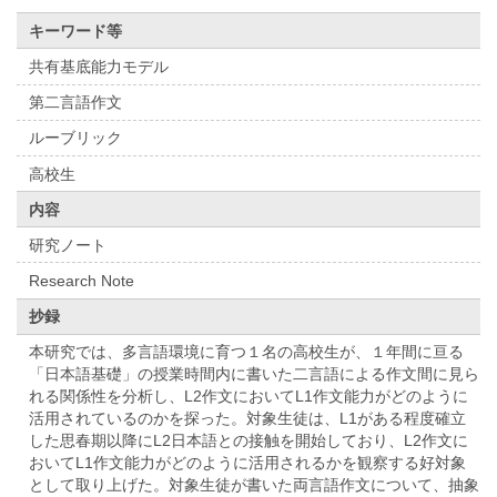
キーワード等
共有基底能力モデル
第二言語作文
ルーブリック
高校生
内容
研究ノート
Research Note
抄録
本研究では、多言語環境に育つ１名の高校生が、１年間に亘る
「日本語基礎」の授業時間内に書いた二言語による作文間に見ら
れる関係性を分析し、L2作文においてL1作文能力がどのように
活用されているのかを探った。対象生徒は、L1がある程度確立
した思春期以降にL2日本語との接触を開始しており、L2作文に
おいてL1作文能力がどのように活用されるかを観察する好対象
として取り上げた。対象生徒が書いた両言語作文について、抽象