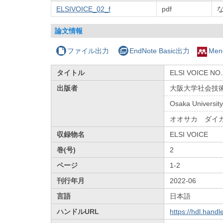
ELSIVOICE_02_f
pdf
論文情報
ファイル出力
EndNote Basic出力
Men
タイトル
ELSI VOICE N
出版者
大阪大学社会技
Osaka University
オオサカ ダイ
収録物名
ELSI VOICE
巻(号)
2
ページ
1-2
刊行年月
2022-06
言語
日本語
ハンドルURL
https://hdl.hand