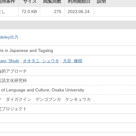
利用条件
サイズ
閲覧回数
利用開始日
説明
なし
72.0 KB
275
2022.06.24
deley出力
ts in Japanese and Tagalog
ani, Shuki
;
オオタニ, シュウキ
;
大谷, 修樹
論的アプローチ
言語文化研究科
 of Language and Culture, Osaka University
ク ダイガクイン ゲンゴブンカ ケンキュウカ
究プロジェクト