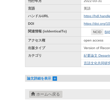
刊行年月
2022-03-31
言語
英語
ハンドルURL
https://hdl.hand
DOI
https://doi.org/
関連情報 (isIdenticalTo)
NCID
BA
アクセス権
open access
出版タイプ
Version of Recor
カテゴリ
紀要論文 Departmen
言語文化共同研究
論文詳細を表示
ホームへ戻る