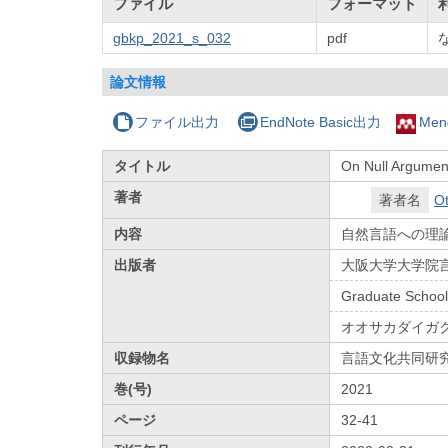
ファイル
フォーマット
gbkp_2021_s_032
pdf
論文情報
ファイル出力
EndNote Basic出力
Men
タイトル
On Null Argumen
著者
著者名
Ot
内容
自然言語への理
出版者
大阪大学大学院
Graduate School
オオサカダイガ
収録物名
言語文化共同研
巻(号)
2021
ページ
32-41