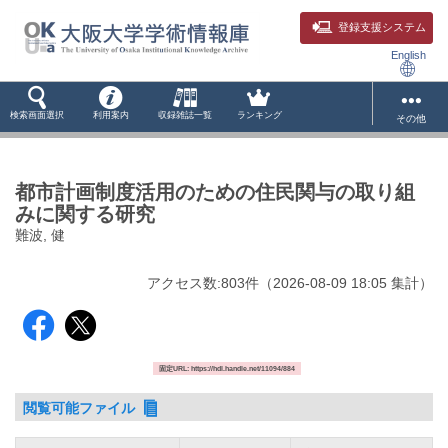
登録支援システム
English
検索画面選択
利用案内
収録雑誌一覧
ランキング
その他
都市計画制度活用のための住民関与の取り組
みに関する研究
難波, 健
アクセス数:
803
件
（
2026-08-09
18:05 集計
）
固定URL: https://hdl.handle.net/11094/884
閲覧可能ファイル