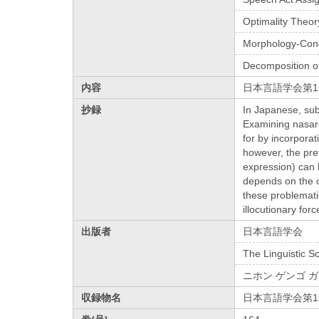
Optimality Theo
Morphology-Cond
Decomposition of
内容
日本言語学会第16
抄録
In Japanese, sub
Examining nasar-
for by incorpora
however, the prev
expression) can 
depends on the c
these problemati
illocutionary fo
出版者
日本言語学会
The Linguistic S
ニホン ゲンゴ 
収録物名
日本言語学会第1