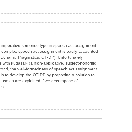
an imperative sentence type in speech act assignment.
y complex speech act assignment is easily accounted
n Dynamic Pragmatics, OT-DP). Unfortunately,
 with kudasar- (a high-applicative, subject-honorific
cond, the well-formedness of speech act assignment
 is to develop the OT-DP by proposing a solution to
ng cases are explained if we decompose of
ts.