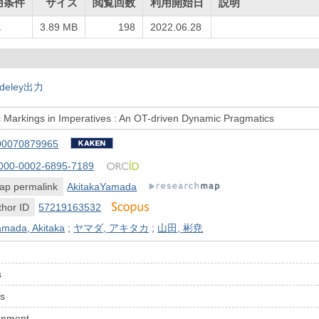
用条件
サイズ
閲覧回数
利用開始日
説明
し
3.89 MB
198
2022.06.28
deley出力
c Markings in Imperatives : An OT-driven Dynamic Pragmatics
00070879965
000-0002-6895-7189
ap permalink
AkitakaYamada
hor ID
57219163532
amada, Akitaka
;
ヤマダ, アキタカ
;
山田, 彬尭
s
cs
gnment