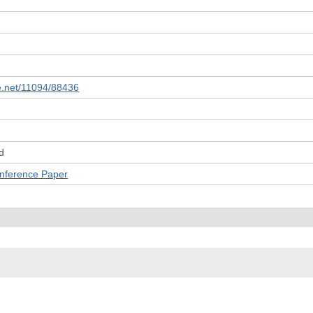
le.net/11094/88436
d
rence Paper