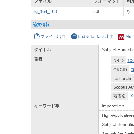
ファイル
フォーマット
利
lsj_164_163
pdf
な
論文情報
ファイル出力
EndNote Basic出力
Men
タイトル
Subject-Honorifi
著者
NRID
10
ORCID
0
researchm
Scopus Aut
著者名
Y
キーワード等
Imperatives
High-Applicative
Subject Honorifi
Speech Act Assi