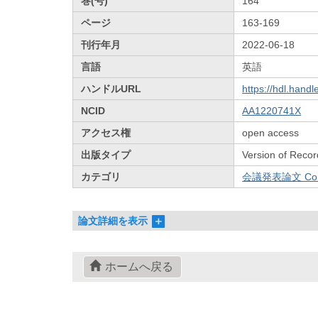
巻(号)
164
ページ
163-169
刊行年月
2022-06-18
言語
英語
ハンドルURL
https://hdl.hand
NCID
AA1220741X
アクセス権
open access
出版タイプ
Version of Recor
カテゴリ
会議発表論文 Confe
論文詳細を表示
ホームへ戻る