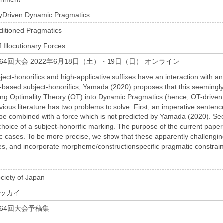
ryDriven Dynamic Pragmatics
itioned Pragmatics
 Illocutionary Forces
4回大会 2022年6月18日（土）・19日（日） オンライン
ject-honorifics and high-applicative suffixes have an interaction with 
based subject-honorifics, Yamada (2020) proposes that this seemingl
ting Optimality Theory (OT) into Dynamic Pragmatics (hence, OT-drive
ious literature has two problems to solve. First, an imperative sentence
be combined with a force which is not predicted by Yamada (2020). Se
hoice of a subject-honorific marking. The purpose of the current paper
c cases. To be more precise, we show that these apparently challengi
rces, and incorporate morpheme/constructionspecific pragmatic constrain
ociety of Japan
ガッカイ
64回大会予稿集