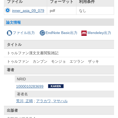
ファイル
フォーマット
利用条件
inner_asia_09_079
pdf
なし
論文情報
ファイル出力
EndNote Basic出力
Mendeley出力
タイトル
トゥルファン漢文文書閲覧雑記
トゥルファン カンブン モンジョ エツラン ザッキ
著者
NRID
1000010283699
著者名
荒川, 正晴
;
アラカワ, マサハル
出版者