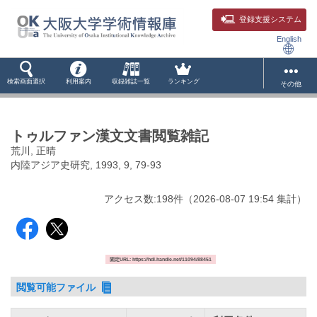
登録支援システム
English
検索画面選択
利用案内
収録雑誌一覧
ランキング
その他
トゥルファン漢文文書閲覧雑記
荒川, 正晴
内陸アジア史研究, 1993, 9, 79-93
アクセス数:
198
件
（
2026-08-07
19:54 集計
）
固定URL: https://hdl.handle.net/11094/88451
閲覧可能ファイル