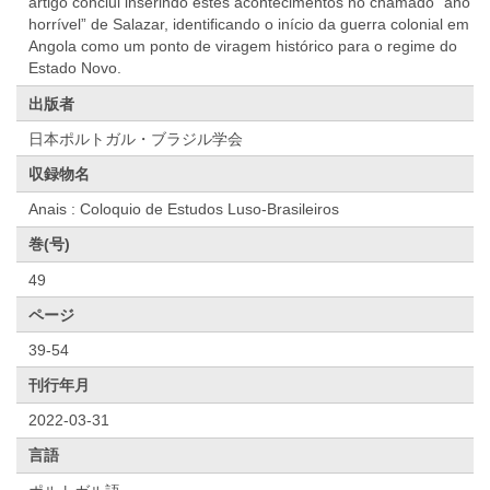
artigo conclui inserindo estes acontecimentos no chamado “ano
horrível” de Salazar, identificando o início da guerra colonial em
Angola como um ponto de viragem histórico para o regime do
Estado Novo.
出版者
日本ポルトガル・ブラジル学会
収録物名
Anais : Coloquio de Estudos Luso-Brasileiros
巻(号)
49
ページ
39-54
刊行年月
2022-03-31
言語