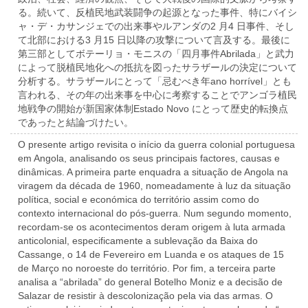
る。続いて、反植民地武装闘争の起源となった事件、特にバイシ
ャ・デ・カサンジェでの出来事やルアンダの2 月4 日事件、そし
て北部における3 月15 日以降の攻撃について言及する。最後に
第三部としてボテーリョ・モニスの「四月事件Abrilada」と武力
によって脱植民地化への抵抗を図ったサラザールの決定について
分析する。サラザールにとって「忌むべき年ano horrível」とも
言われる、その年の出来事を中心に考察することでアンゴラ植民
地戦争の開始が新国家体制Estado Novo にとって歴史的転換点
であったと結論づけたい。
O presente artigo revisita o início da guerra colonial portuguesa
em Angola, analisando os seus principais factores, causas e
dinâmicas. A primeira parte enquadra a situação de Angola na
viragem da década de 1960, nomeadamente à luz da situação
política, social e económica do território assim como do
contexto internacional do pós-guerra. Num segundo momento,
recordam-se os acontecimentos deram origem à luta armada
anticolonial, especificamente a sublevação da Baixa do
Cassange, o 14 de Fevereiro em Luanda e os ataques de 15
de Março no noroeste do território. Por fim, a terceira parte
analisa a “abrilada” do general Botelho Moniz e a decisão de
Salazar de resistir à descolonização pela via das armas. O