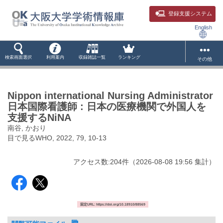
登録支援システム
English
検索画面選択
利用案内
収録雑誌一覧
ランキング
その他
Nippon international Nursing Administrator
日本国際看護師 : 日本の医療機関で外国人を
支援するNiNA
南谷, かおり
目で見るWHO, 2022, 79, 10-13
アクセス数:
204
件
（
2026-08-08
19:56 集計
）
固定URL: https://doi.org/10.18910/88569