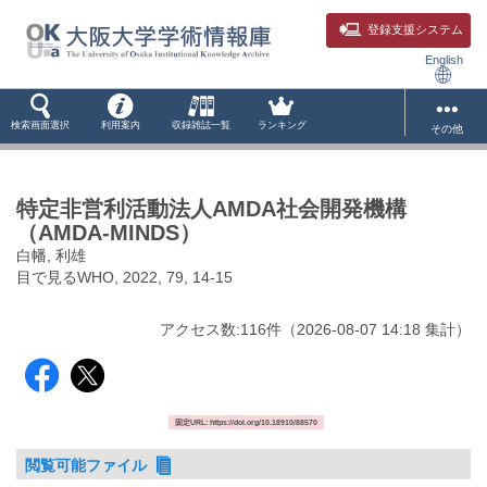
登録支援システム
English
検索画面選択
利用案内
収録雑誌一覧
ランキング
その他
特定非営利活動法人AMDA社会開発機構
（AMDA-MINDS）
白幡, 利雄
目で見るWHO, 2022, 79, 14-15
アクセス数:
116
件
（
2026-08-07
14:18 集計
）
固定URL: https://doi.org/10.18910/88570
閲覧可能ファイル