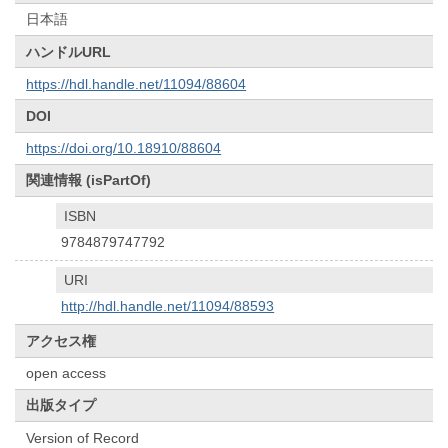
日本語
ハンドルURL
https://hdl.handle.net/11094/88604
DOI
https://doi.org/10.18910/88604
関連情報 (isPartOf)
ISBN
9784879747792
URI
http://hdl.handle.net/11094/88593
アクセス権
open access
出版タイプ
Version of Record