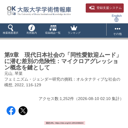
登録支援システム
English
検索画面選択
利用案内
収録雑誌一覧
ランキング
その他
第9章 現代日本社会の「同性愛歓迎ムード」
に潜む差別の危険性 : マイクロアグレッショ
ン概念を鍵として
元山, 琴菜
フェミニズム・ジェンダー研究の挑戦：オルタナティブな社会の
構想, 2022, 116-129
アクセス数:
1,252
件
（
2026-08-10
02:10 集計
）
固定URL: https://doi.org/10.18910/88604