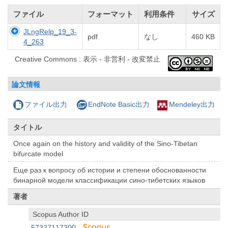
ファイル
フォーマット
利用条件
サイズ
JLngRelp_19_3-
pdf
なし
460 KB
4_263
Creative Commons : 表示 - 非営利 - 改変禁止
論文情報
ファイル出力
EndNote Basic出力
Mendeley出力
タイトル
Once again on the history and validity of the Sino-Tibetan
bifurcate model
Еще раз к вопросу об истории и степени обоснованности
бинарной модели классификации сино-тибетских языков
著者
Scopus Author ID
57327117300