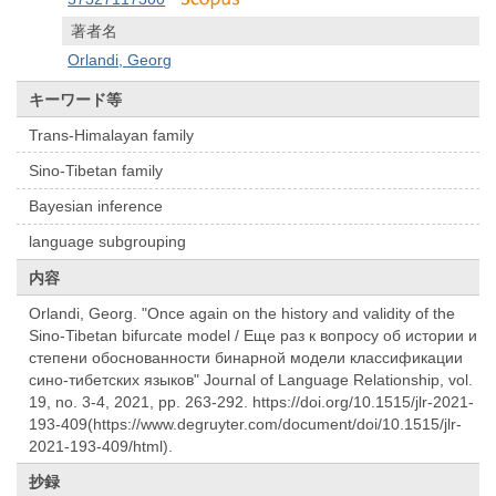
著者名
Orlandi, Georg
キーワード等
Trans-Himalayan family
Sino-Tibetan family
Bayesian inference
language subgrouping
内容
Orlandi, Georg. "Once again on the history and validity of the
Sino-Tibetan bifurcate model / Еще раз к вопросу об истории и
степени обоснованности бинарной модели классификации
сино-тибетских языков" Journal of Language Relationship, vol.
19, no. 3-4, 2021, pp. 263-292. https://doi.org/10.1515/jlr-2021-
193-409(https://www.degruyter.com/document/doi/10.1515/jlr-
2021-193-409/html).
抄録