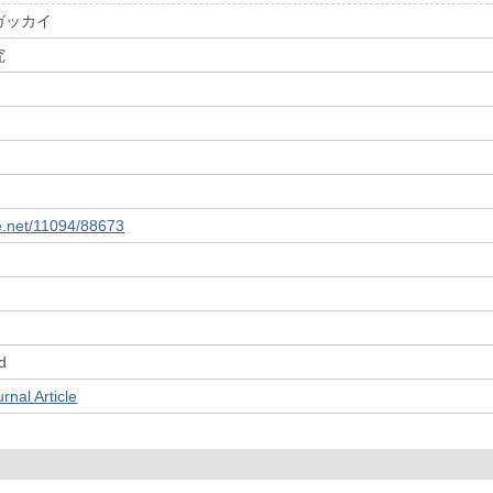
ガッカイ
究
le.net/11094/88673
d
l Article