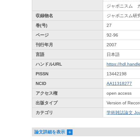
ジャポニスム 
収録物名
ジャポニスム研
巻(号)
27
ページ
92-96
刊行年月
2007
言語
日本語
ハンドルURL
https://hdl.hand
PISSN
13442198
NCID
AA11318277
アクセス権
open access
出版タイプ
Version of Recor
カテゴリ
学術雑誌論文 Journa
論文詳細を表示