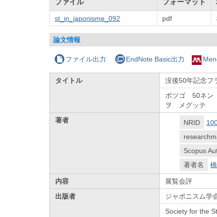
ファイル
フォーマット
st_in_japonisme_092
pdf
論文情報
ファイル出力
EndNote Basic出力
Men
タイトル
没後50年記念フ
ボツゴ 50ネ
ヲ メグッテ
著者
NRID
10
researchm
Scopus Aut
著者名
橋
内容
展覧会評
出版者
ジャポニスム学
Society for the 