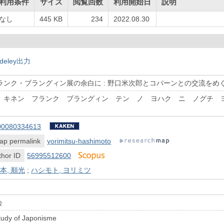
利用条件
サイズ
閲覧回数
利用開始日
説明
なし
445 KB
234
2022.08.30
deley出力
ランク・ブラングィン展の余白に : 野口米次郎とコバーンとの交流をめ
ン キネン フランク ブラングィン テン ノ ヨハク ニ ノグチ
00080334613
ap permalink
yorimitsu-hashimoto
hor ID
56995512600
本, 順光
;
ハシモト, ヨリミツ
会
Study of Japonisme