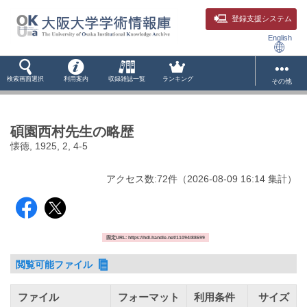
登録支援システム
English
検索画面選択
利用案内
収録雑誌一覧
ランキング
その他
碩園西村先生の略歴
懐徳, 1925, 2, 4-5
アクセス数:
72
件
（
2026-08-09
16:14 集計
）
固定URL: https://hdl.handle.net/11094/88699
閲覧可能ファイル
ファイル
フォーマット
利用条件
サイズ