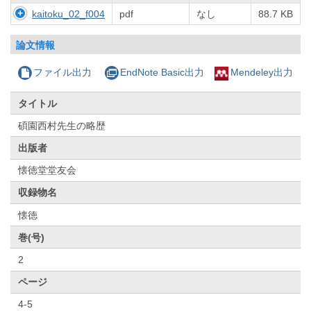
kaitoku_02_f004
pdf
なし
88.7 KB
論文情報
ファイル出力
EndNote Basic出力
Mendeley出力
タイトル
碩園西村先生の略歴
出版者
懐徳堂堂友会
収録物名
懐徳
巻(号)
2
ページ
4-5