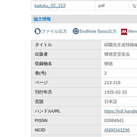
kaitoku_02_213
pdf
な
論文情報
ファイル出力
EndNote Basic出力
Men
タイトル
碩園先生追悼錄
出版者
懐徳堂堂友会
収録物名
懐徳
巻(号)
2
ページ
213-218
刊行年月
1925-02-10
言語
日本語
ハンドルURL
https://hdl.hand
PISSN
02884941
NCID
AN00343296