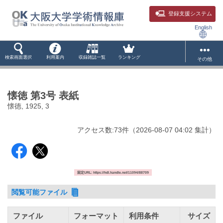
登録支援システム
English
検索画面選択
利用案内
収録雑誌一覧
ランキング
その他
懐徳 第3号 表紙
懐徳, 1925, 3
アクセス数:
73
件
（
2026-08-07
04:02 集計
）
固定URL: https://hdl.handle.net/11094/88709
閲覧可能ファイル
ファイル
フォーマット
利用条件
サイズ