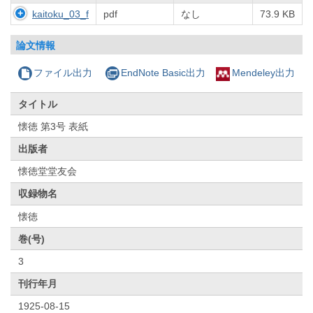
kaitoku_03_f
pdf
なし
73.9 KB
論文情報
ファイル出力
EndNote Basic出力
Mendeley出力
タイトル
懐徳 第3号 表紙
出版者
懐徳堂堂友会
収録物名
懐徳
巻(号)
3
刊行年月
1925-08-15