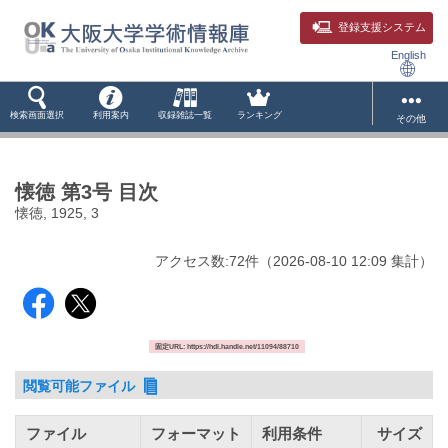
登録支援システム
English
検索画面選択
利用案内
収録雑誌一覧
ランキング
その他
懐徳 第3号 目次
懐徳, 1925, 3
アクセス数:
72
件
（
2026-08-10
12:09 集計
）
固定URL: https://hdl.handle.net/11094/88710
閲覧可能ファイル
ファイル
フォーマット
利用条件
サイズ