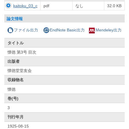
kaitoku_03_c
pdf
なし
32.0 KB
論文情報
ファイル出力
EndNote Basic出力
Mendeley出力
タイトル
懐徳 第3号 目次
出版者
懐徳堂堂友会
収録物名
懐徳
巻(号)
3
刊行年月
1925-08-15