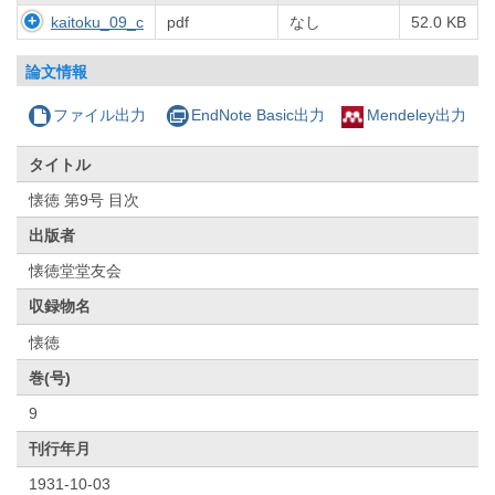
kaitoku_09_c
pdf
なし
52.0 KB
論文情報
ファイル出力
EndNote Basic出力
Mendeley出力
タイトル
懐徳 第9号 目次
出版者
懐徳堂堂友会
収録物名
懐徳
巻(号)
9
刊行年月
1931-10-03