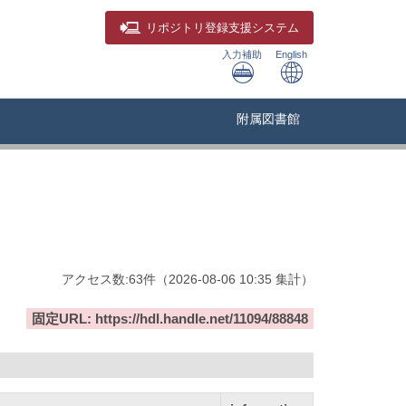
リポジトリ
登録支援システム
入力補助
English
附属図書館
アクセス数:
63
件
（
2026-08-06
10:35 集計
）
固定URL: https://hdl.handle.net/11094/88848