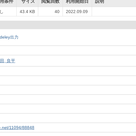
用条件
サイズ
閲覧回数
利用開始日
説明
し
43.4 KB
40
2022.09.09
deley出力
田, 良平
le.net/11094/88848