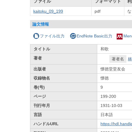
ファイル
フォーマット
利
kaitoku_09_199
pdf
な
論文情報
ファイル出力
EndNote Basic出力
Men
タイトル
和歌
著者
著者名
林
出版者
懐徳堂堂友会
収録物名
懐徳
巻(号)
9
ページ
199-200
刊行年月
1931-10-03
言語
日本語
ハンドルURL
https://hdl.hand